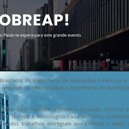
rasileiro de Engenharia de Avaliações e Perícias é 
e arquitetura relacionados a Engenharia de Avaliaçõe
tal.
Edição será “Excelência Técnica: Inovação, Normas e
fico, técnico e tecnológico cada vez mais acelerad
ade dos trabalhos entregues aos clientes e exige 