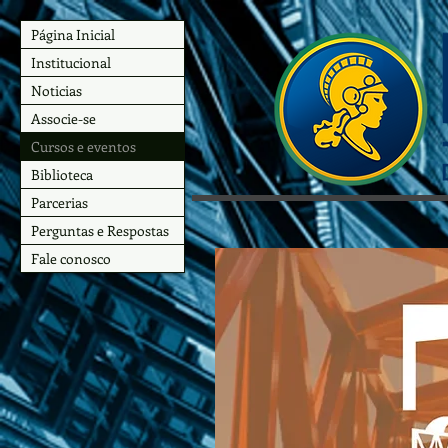
Página Inicial
Institucional
Noticias
Associe-se
Cursos e eventos
Biblioteca
Parcerias
Perguntas e Respostas
Fale conosco