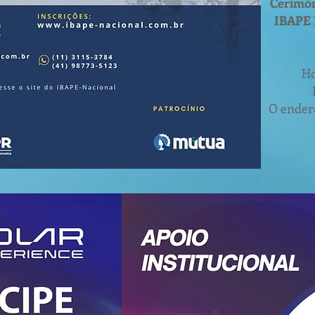
Cerimôn
IBAPE 
Ho
O ender