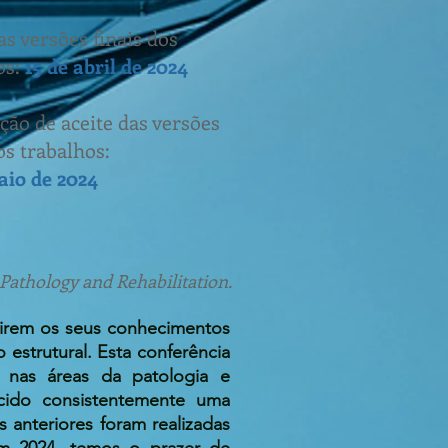
as versões finais dos
os:
15 de abril de 2024
ação de aceite das versões
os trabalhos:
aio de 2024
Pathology and Rehabilitation.
direm os seus conhecimentos
 estrutural. Esta conferência
s nas áreas da patologia e
ecido consistentemente uma
 anteriores foram realizadas