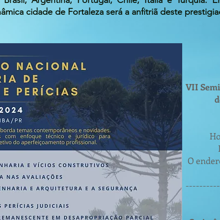
 Brasil, Argentina, Portugal, Chile, Itália e Turquia
nâmica cidade de Fortaleza será a anfitriã deste prestigi
VII Semi
d
Ho
O ender
----------