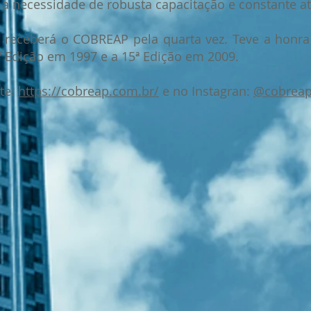
 a necessidade de robusta capacitação e constante at
 receberá o COBREAP pela quarta vez. Teve a honra 
ª Edição em 1997 e a 15ª Edição em 2009.
te:
https://cobreap.com.br/
e no Instagran:
@cobrea