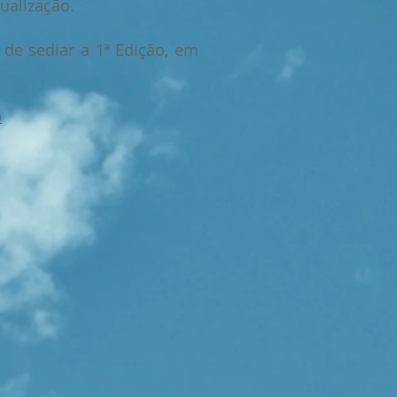
ualização.
de sediar a 1ª Edição, em
p