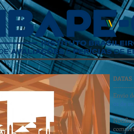
DATAS
----------
Envio d
01 de m
Notific
comple