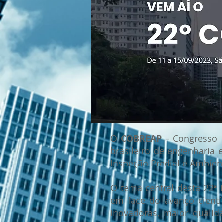
O
COBREAP
– Congresso B
brasileiro de engenharia 
Inspeção Predial e Ambien
O tema central desta 22ª 
em face do avanço cientí
inovadoras, maior qualid