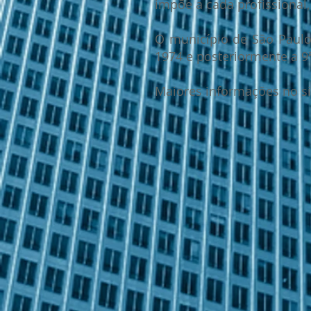
impõe a cada profissional,
O município de São Paulo
1974 e posteriormente a 9
Maiores informações no si