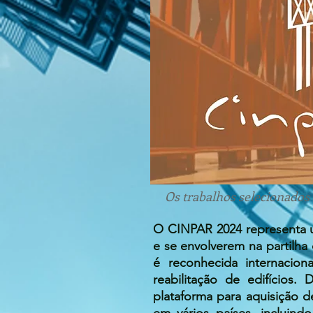
Os trabalhos selecionados 
O CINPAR 2024 representa u
e se envolverem na partilha 
é reconhecida internacio
reabilitação de edifício
plataforma para aquisição d