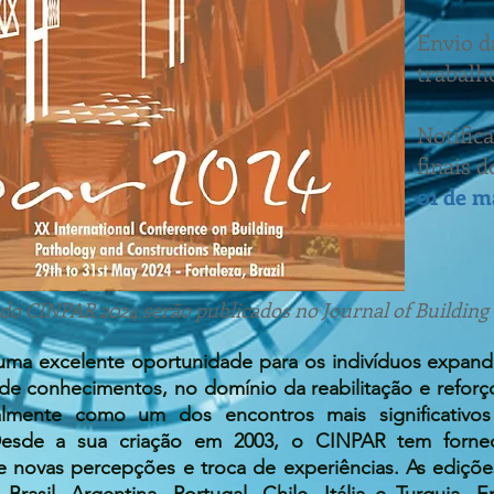
Envio d
trabalh
Notific
finais d
01 de m
do CINPAR 2024 serão publicados no Journal of Building 
ma excelente oportunidade para os indivíduos expan
de conhecimentos, no domínio da reabilitação e reforço
nalmente como um dos encontros mais significativo
s. Desde a sua criação em 2003, o CINPAR tem forn
e novas percepções e troca de experiências. As edições