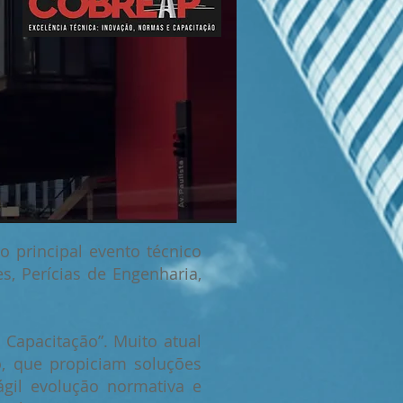
o principal evento técnico
s, Perícias de Engenharia,
 Capacitação”. Muito atual
o, que propiciam soluções
ágil evolução normativa e