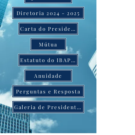
Diretoria 2024 - 2025
Carta do Presidente
Mútua
Estatuto do IBAPE CE
Anuidade
Perguntas e Resposta
Galeria de Presidentes